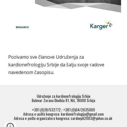
Pozivamo sve članove Udruženja za
kardionefrologiju Srbije da šalju svoje radove
navedenom časopisu.
Udruženje za kardionefrologiju Srbije
Bulevar Zorana Đinđića 81, Niš, 18000 Srbija
+381 (0)18/532772 ; +381 (0)64/2635009
Adresa e-pošte kongresa: kardionefrologija@gmail.com
Adresa e-pošte organizatora kongresa: cardneph2003@yahoo.co.uk