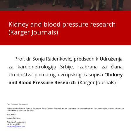
Kidney and blood pressure research
(Karger Journals)
Prof. dr Sonja Radenković, predsednik Udruženja
za kardionefrologiju Srbije, izabrana za člana
Uredništva poznatog evropskog časopisa “
Kidney
and Blood Pressure Research
(Karger Journals)”.